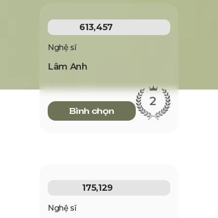
613,457
Nghệ sĩ
Lâm Anh
2
Bình chọn
175,129
Nghệ sĩ