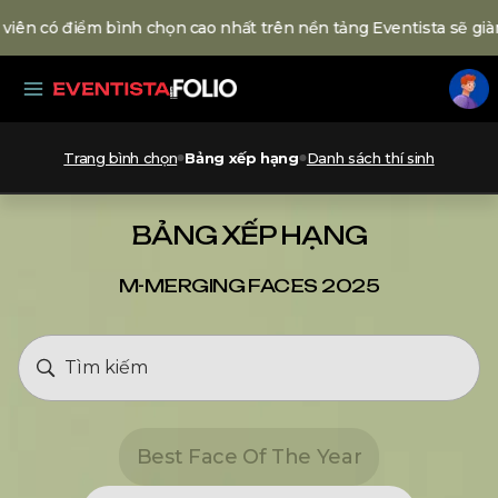
iên có điểm bình chọn cao nhất trên nền tảng Eventista sẽ giàn
Trang bình chọn
Bảng xếp hạng
Danh sách thí sinh
BẢNG XẾP HẠNG
M-MERGING FACES 2025
Best Face Of The Year